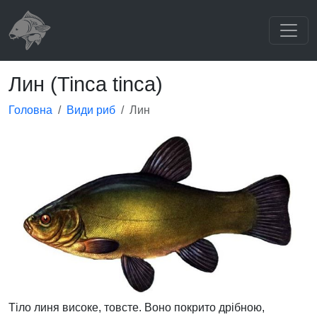
Лин (Tinca tinca)
Головна
Види риб
Лин
Тіло линя високе, товсте. Воно покрито дрібною,