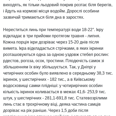
виходять, як тільки льодовий покрив розтає біля берегів,
і йдуть на кормові місця водойм. Дорослі особини
зазвичай тримаються біля дна в заростях.
Нереститься линь при температурі води 18-22°. Ікру
відкладає в три прийоми протягом травня - липня.
Кожна порція ікри дозріває через 15-20 днів після
вимета. Ікра відкладається стрічками, в яких ікринки
розташовуються одна за одною уздовж стебел рослин:
рдестов, рогоза, осок, тростини. Плодючість самок зі
збільшенням їх віку збільшується. Так, у Дніпрі у
четирічних особин було виявлено в середньому 38,3 тис.
ікринок, у шестирічних - 182 тис., а в Київському
водосховищі самки плідніші: у чотирирічних особин
кількість ікринок коливається в межах 41,6- 253,9 тис.
штук, у шестирічних - 281,1-691,8 тис. Статевозрілими
линь стає в трохрічному віці, деяка частина самців
дозріває на рік раніше. Через 1,5 доби після