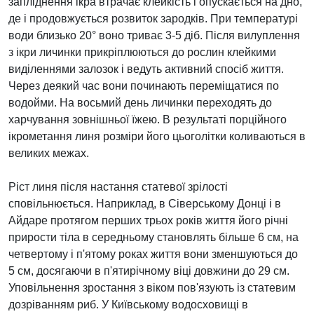
запліднення ікра втрачає клейкість і опускається на дно,
де і продовжується розвиток зародків. При температурі
води близько 20° воно триває 3-5 діб. Після вилуплення
з ікри личинки прикріплюються до рослин клейкими
виділеннями залозок і ведуть активний спосіб життя.
Через деякий час вони починають переміщатися по
водойми. На восьмий день личинки переходять до
харчування зовнішньої їжею. В результаті порційного
ікрометання линя розміри його цьоголітки коливаються в
великих межах.
Ріст линя після настання статевої зрілості
сповільнюється. Наприклад, в Сіверському Донці і в
Айдаре протягом перших трьох років життя його річні
прирости тіла в середньому становлять більше 6 см, на
четвертому і п'ятому роках життя вони зменшуються до
5 см, досягаючи в п'ятирічному віці довжини до 29 см.
Уповільнення зростання з віком пов'язують із статевим
дозріванням риб. У Київському водосховищі в