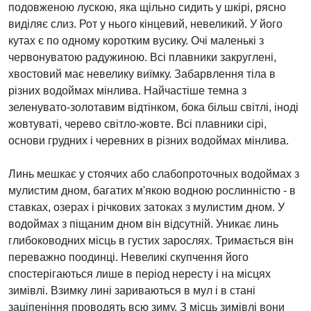
подовженою лускою, яка щільно сидить у шкірі, рясно
виділяє слиз. Рот у нього кінцевий, невеликий. У його
кутах є по одному коротким вусику. Очі маленькі з
червонуватою радужиною. Всі плавники закруглені,
хвостовий має невелику виїмку. Забарвлення тіла в
різних водоймах мінлива. Найчастіше темна з
зеленувато-золотавим відтінком, бока більш світлі, іноді
жовтуваті, черево світло-жовте. Всі плавники сірі,
основи грудних і черевних в різних водоймах мінлива.
Линь мешкає у стоячих або слабопроточных водоймах з
мулистим дном, багатих м'якою водною рослинністю - в
ставках, озерах і річкових затоках з мулистим дном. У
водоймах з піщаним дном він відсутній. Уникає линь
глибоководних місць в густих зарослях. Тримається він
переважно поодинці. Невеликі скупчення його
спостерігаються лише в період нересту і на місцях
зимівлі. Взимку лині зариваються в мул і в стані
заціпеніння проводять всю зиму. З місць зимівлі вони