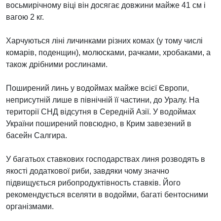
восьмирічному віці він досягає довжини майже 41 см і
вагою 2 кг.
Харчуються ліні личинками різних комах (у тому числі
комарів, поденщин), молюсками, рачками, хробаками, а
також дрібними рослинами.
Поширений линь у водоймах майже всієї Європи,
неприсутній лише в північній її частини, до Уралу. На
території СНД відсутня в Середній Азії. У водоймах
України поширений повсюдно, в Крим завезений в
басейн Салгира.
У багатьох ставкових господарствах линя розводять в
якості додаткової риби, завдяки чому значно
підвищується рибопродуктівность ставків. Його
рекомендується вселяти в водойми, багаті бентосними
організмами.