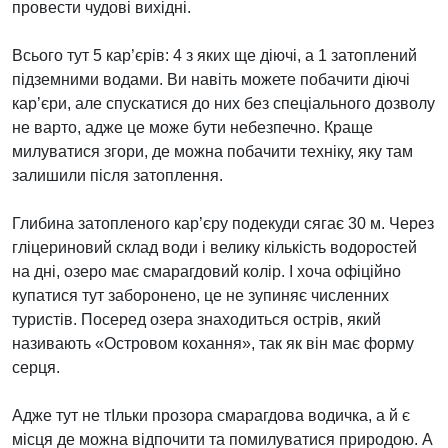
провести чудові вихідні.
Всього тут 5 кар’єрів: 4 з яких ще діючі, а 1 затоплений
підземними водами. Ви навіть можете побачити діючі
кар’єри, але спускатися до них без спеціального дозволу
не варто, адже це може бути небезпечно. Краще
милуватися згори, де можна побачити техніку, яку там
залишили після затоплення.
Глибина затопленого кар’єру подекуди сягає 30 м. Через
гліцериновий склад води і велику кількість водоростей
на дні, озеро має смарагдовий колір. І хоча офіційно
купатися тут заборонено, це не зупиняє численних
туристів. Посеред озера знаходиться острів, який
називають «Островом кохання», так як він має форму
серця.
Адже тут не тІльки прозора смарагдова водичка, а й є
місця де можна відпочити та помилуватися природою. А