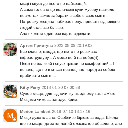
місці і спуск до нього не найкращій.
А саме головне це величезні купи мусору навколо,
невже так важко забирати з собою своє сміття.
Потрошку місцина набирає популярності і відповідно
людей стає все більше.
Але як мінім один раз варто відвідати.
Артем Приступа
2023-08-09 20:19:02
Все класно, шкода, що ніхто не розвиває
інфраструктуру... А може це й на добре)))
Пляж не великий і спуск трішки не комфортний... І
печаль, що не вчиться повноцінно народ за собою
прибирати сміття...
Kitty Perry
2018-01-20 07:00:58
Супер місце, для відпочинку як одному так і сім'єю.
Місцями чимось нагадує Крим.
Merion Lambert
2018-07-10 18:17:16
Місце дуже класне. Особливо бірюзова вода. Шкода,
що те місце, де затоплений екскаватор обвалене, але