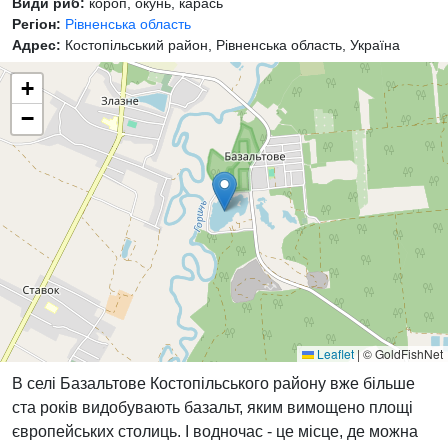
Види риб:
короп, окунь, карась
Регіон:
Рівненська область
Адрес:
Костопільський район, Рівненська область, Україна
+
−
Leaflet
|
© GoldFishNet
В селі Базальтове Костопільського району вже більше
ста років видобувають базальт, яким вимощено площі
європейських столиць. І водночас - це місце, де можна