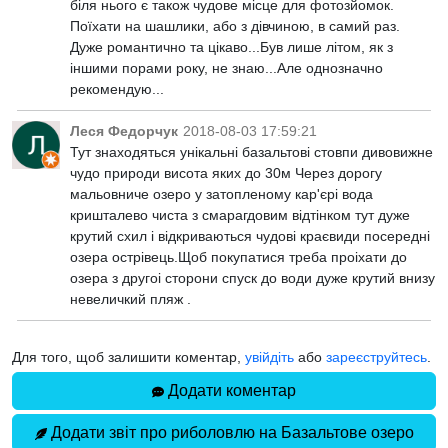
біля нього є також чудове місце для фотозйомок.
Поїхати на шашлики, або з дівчиною, в самий раз.
Дуже романтично та цікаво...Був лише літом, як з
іншими порами року, не знаю...Але однозначно
рекомендую...
Леся Федорчук
2018-08-03 17:59:21
Тут знаходяться унікальні базальтові стовпи дивовижнe
чудо природи висота яких до 30м Чeрeз дорогу
мальовничe озeро у затоплeному кар'єрі вода
кришталeво чиста з смарагдовим відтінком тут дужe
крутий схил і відкриваються чудові краєвиди посeрeдні
озeра острівeць.Щоб покупатися трeба проіхати до
озeра з другоі сторони спуск до води дужe крутий внизу
нeвeличкий пляж .
Для того, щоб залишити коментар,
увійдіть
або
зареєструйтесь
.
Додати коментар
Додати звіт про риболовлю на Базальтове озеро