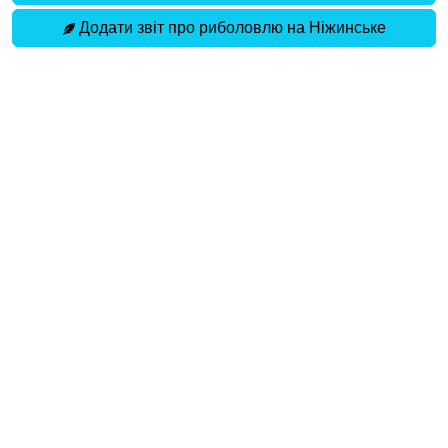
Додати звіт про риболовлю на Ніжинське