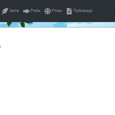
Звіти
Риби
Річки
Публікації
а