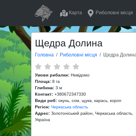
Карта
Риболовні місця
Щедра Долина
Головна
Риболовні місця
Щедра Долин
Умови рибалки:
Невідомо
Площа:
8 га
Глибина:
3 м
Контакт:
+380672347330
Види риб:
окунь, сом, щука, карась, короп
Регіон:
Черкаська область
Адрес:
Золотоніський район, Черкаська область,
Україна