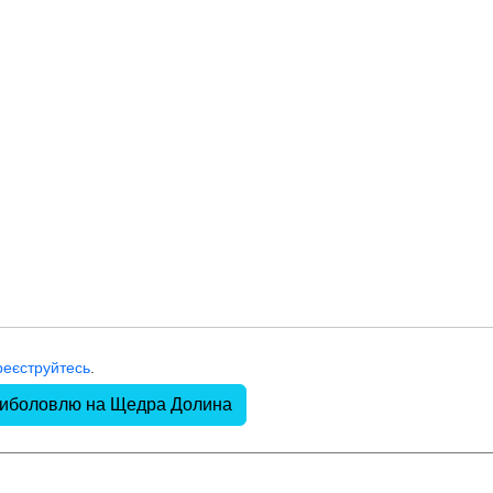
реєструйтесь
.
 риболовлю на Щедра Долина