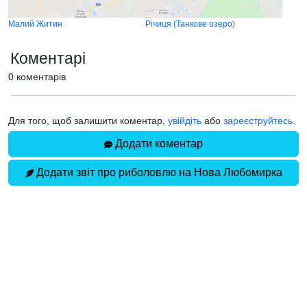
Малий Житин
Річиця (Танкове озеро)
Коментарі
0 коментарів
Для того, щоб залишити коментар,
увійдіть
або
зареєструйтесь
.
Додати коментар
Додати звіт про риболовлю на Нова Любомирка