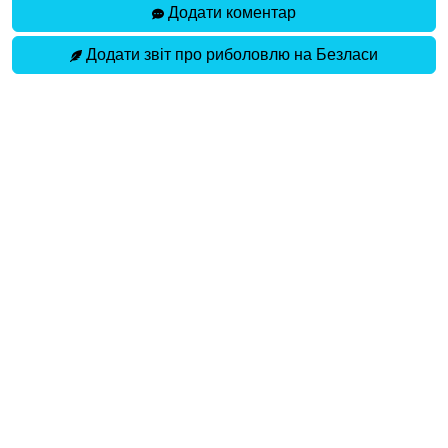
Додати коментар
Додати звіт про риболовлю на Безласи