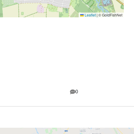
Leaflet
|
© GoldFishNet
0