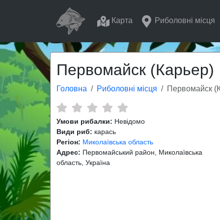
Карта
Риболовні місця
Первомайск (Карьер)
Головна
Риболовні місця
Первомайск (
Умови рибалки:
Невідомо
Види риб:
карась
Регіон:
Миколаївська область
Адрес:
Первомайський район, Миколаївська
область, Україна