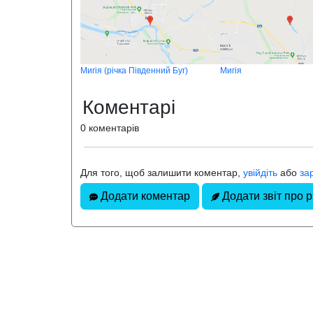
Мигія (річка Південний Буг)
Мигія
Коментарі
0 коментарів
Для того, щоб залишити коментар,
увійдіть
або
за
Додати коментар
Додати звіт про 