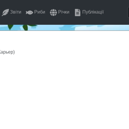
Звіти
Риби
Річки
Публікації
Карьер)