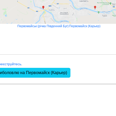
Первомайськ (річка Південний Буг)
Первомайск (Карьер)
реєструйтесь
.
риболовлю на Первомайск (Карьер)