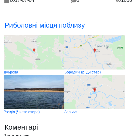
2017-07-04
0
1056
Риболовні місця поблизу
Дуброва
Бородичі (р. Дністер)
Розділ (Чисте озеро)
Заріччя
Коментарі
0 коментарів