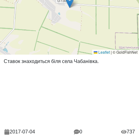
Leaflet
|
© GoldFishNet
Ставок знаходиться біля села Чабанівка.
2017-07-04
0
737