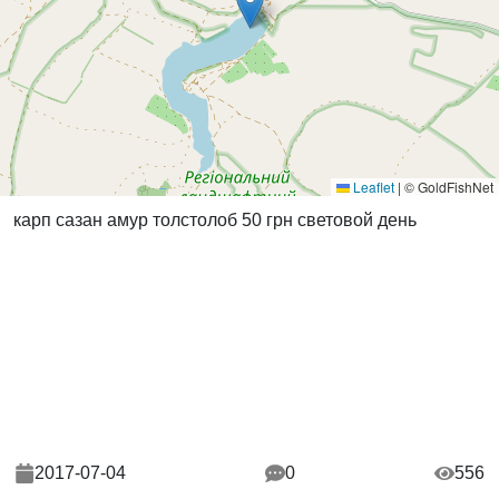
Leaflet
|
© GoldFishNet
карп сазан амур толстолоб 50 грн световой день
2017-07-04
0
556