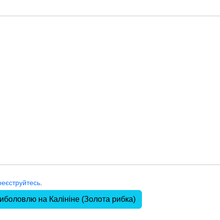
реєструйтесь
.
риболовлю на Калініне (Золота рибка)