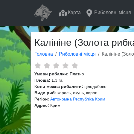
Карта
Риболовні місця
Калініне (Золота рибк
Головна
Риболовні місця
Калініне (Золо
Умови рибалки:
Платно
Площа:
1,3 га
Коли можна рибалити:
цілодобово
Види риб:
карась, окунь, короп
Регіон:
Автономна Республіка Крим
Адрес:
Крим