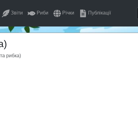
Звіти
Риби
Річки
Публікації
а)
та рибка)