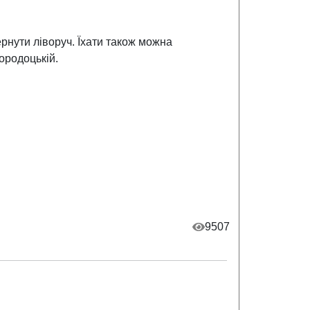
ернути ліворуч. Їхати також можна
Городоцькій.
9507