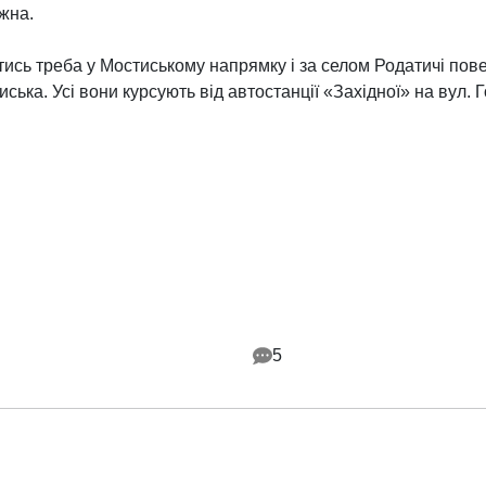
жна.
атись треба у Мостиському напрямку і за селом Родатичі пов
ська. Усі вони курсують від автостанції «Західної» на вул. 
5