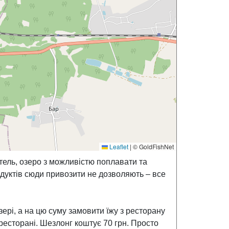
Leaflet
|
© GoldFishNet
тель, озеро з можливістю поплавати та
одуктів сюди привозити не дозволяють – все
зері, а на цю суму замовити їжу з ресторану
 ресторані. Шезлонг коштує 70 грн. Просто