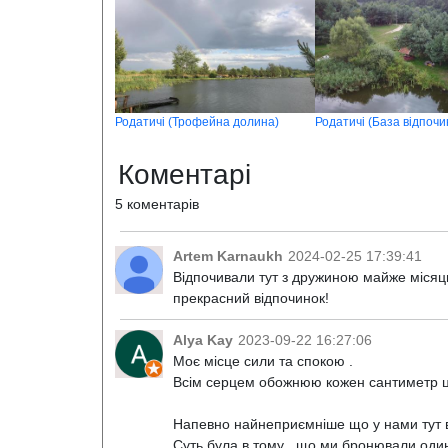
Родатичі (Трофейна долина)
Коментарі
5 коментарів
Artem Karnaukh
2024-02-25 17:39:41
Відпочивали тут з дружиною майже місяць.
прекрасний відпочинок!
Alya Kay
2023-09-22 16:27:06
Моє місце сили та спокою .
Всім серцем обожнюю кожен сантиметр ць
Напевно найнеприємніше що у нами тут ві
Суть була в тому , що ми бронювали один 