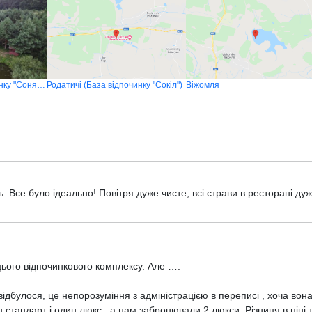
Родатичі (База відпочинку "Сонячна Галявина")
Родатичі (База відпочинку "Сокіл")
Віжомля
 Все було ідеально! Повітря дуже чисте, всі страви в ресторані ду
ого відпочинкового комплексу. Але ….
дбулося, це непорозуміння з адміністрацією в переписі , хоча вона
стандарт і один люкс , а нам забронювали 2 люкси. Різниця в ціні т