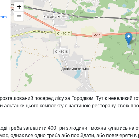
+
−
.com
озташований посеред лісу за Городком. Тут є невеликий го
ки альтанки цього комплексу є частиною ресторану, своїх пр
ході треба заплатити 400 грн з людини і можна купатись на о
немає, однак все одно треба або пообідати, або повечеряти в