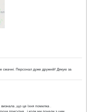
же смачні. Персонал дуже дружній! Дякую за
 визнала ,що це їхня помилка .
рохи присутня , і коли ми почали з цим