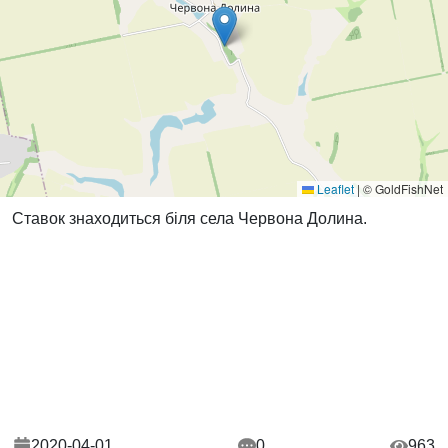
Leaflet
|
© GoldFishNet
Ставок знаходиться біля села Червона Долина.
2020-04-01
0
963