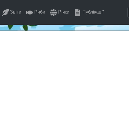
Звіти
Риби
Річки
Публікації