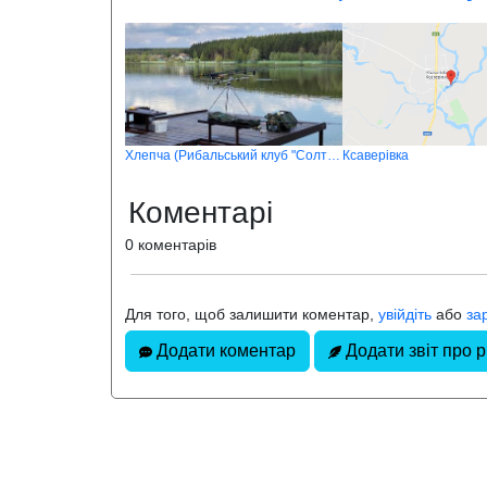
Хлепча (Рибальський клуб "Солтанівка")
Ксаверівка
Коментарі
0 коментарів
Для того, щоб залишити коментар,
увійдіть
або
за
Додати коментар
Додати звіт про 