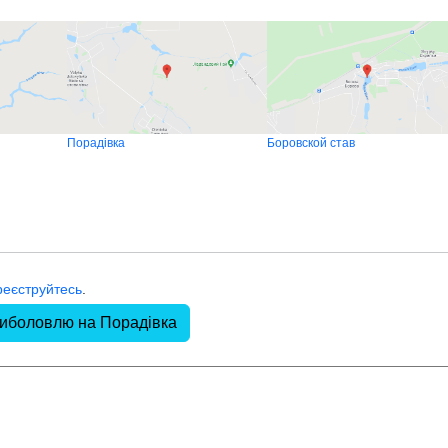
Порадівка
Боровской став
реєструйтесь
.
риболовлю на Порадівка