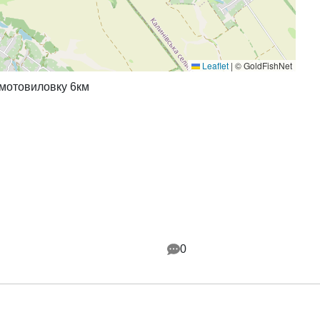
Leaflet
|
© GoldFishNet
 мотовиловку 6км
0