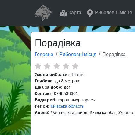
Карта
Риболовні місця
Порадівка
Головна
Риболовні місця
Порадівка
Умови рибалки:
Платно
Глибина:
до 8 метров
Ціна за добу:
дог
Контакт:
0948538301
Види риб:
короп амур карась
Регіон:
Київська область
Адрес:
Фастівський район, Київська обл., Україна