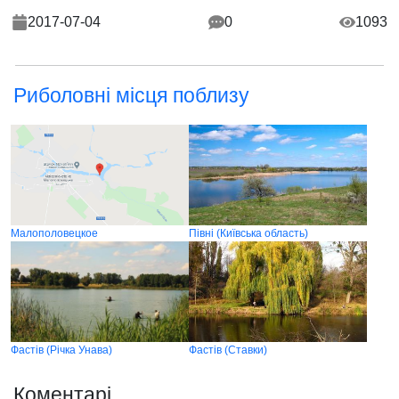
2017-07-04
0
1093
Риболовні місця поблизу
Малополовецкое
Півні (Київська область)
Фастів (Річка Унава)
Фастів (Ставки)
Коментарі