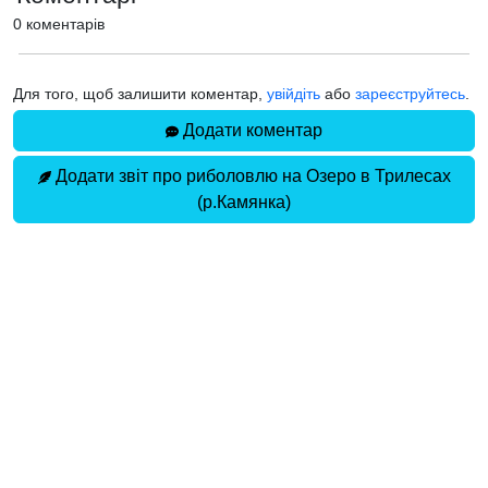
0 коментарів
Для того, щоб залишити коментар,
увійдіть
або
зареєструйтесь
.
Додати коментар
Додати звіт про риболовлю на Озеро в Трилесах
(р.Камянка)