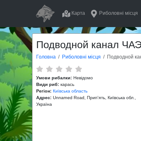
Карта
Риболовні місця
Подводной канал ЧА
Головна
Риболовні місця
Подводной к
Умови рибалки:
Невідомо
Види риб:
карась
Регіон:
Київська область
Адрес:
Unnamed Road, Прип'ять, Київська обл.,
Україна