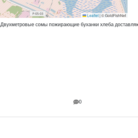
Leaflet
|
© GoldFishNet
 Двухметровые сомы пожирающие буханки хлеба доставляю
0