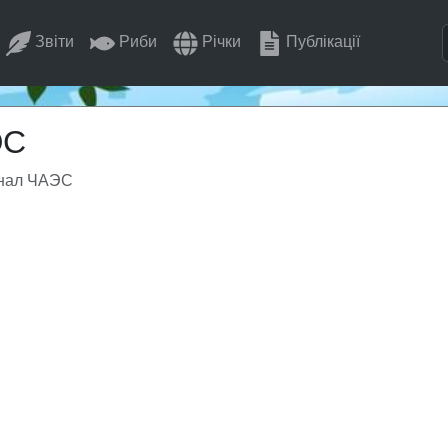
Звіти
Риби
Річки
Публікації
ЭС
анал ЧАЭС