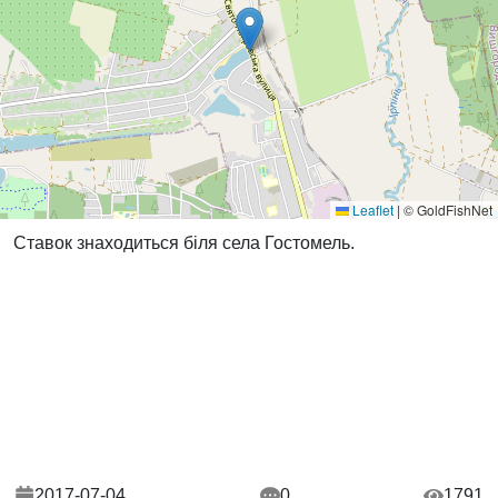
Leaflet
|
© GoldFishNet
Ставок знаходиться біля села Гостомель.
2017-07-04
0
1791