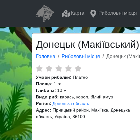
Карта
Риболовні місця
Донецьк (Макіївський)
Головна
Риболовні місця
Донецьк (Макі
Умови рибалки:
Платно
Площа:
1 га
Глибина:
10 м
Види риб:
карась, короп, білий амур
Регіон:
Донецька область
Адрес:
Гірницький район, Макіївка, Донецька
область, Україна, 86100