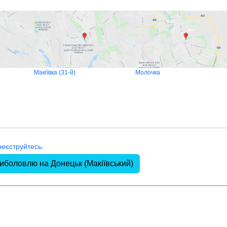
Макіївка (31-й)
Молочка
реєструйтесь
.
риболовлю на Донецьк (Макіївський)