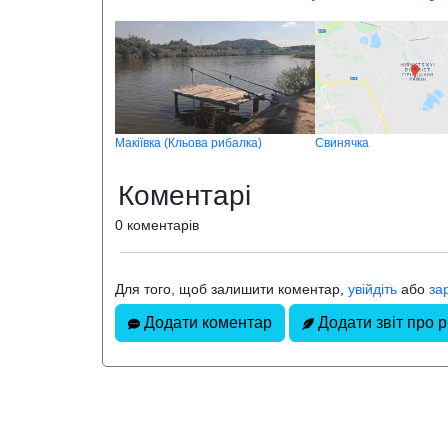
Макіївка (Кльова рибалка)
Свинячка
Коментарі
0 коментарів
Для того, щоб залишити коментар,
увійдіть
або
за
Додати коментар
Додати звіт про 