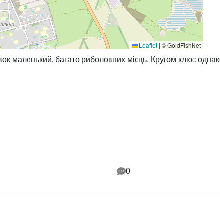
Leaflet
|
© GoldFishNet
вок маленький, багато риболовних місць. Кругом клює однак
0