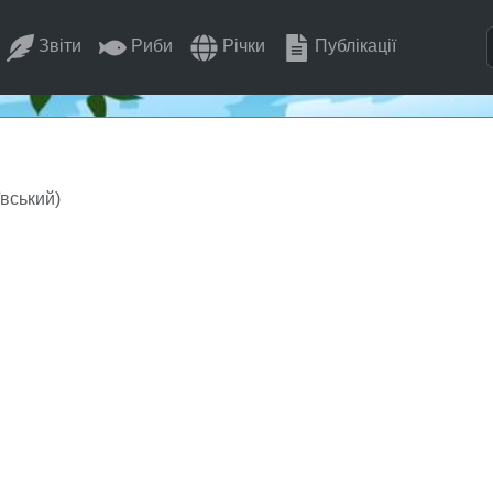
Звіти
Риби
Річки
Публікації
ївський)