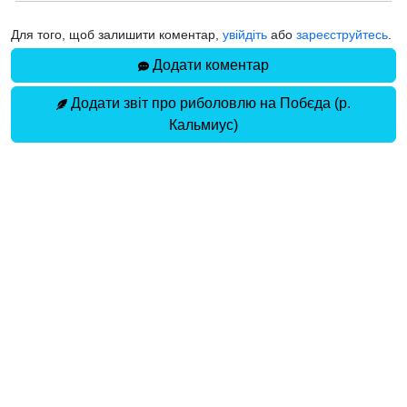
Для того, щоб залишити коментар,
увійдіть
або
зареєструйтесь
.
Додати коментар
Додати звіт про риболовлю на Побєда (р.
Кальмиус)