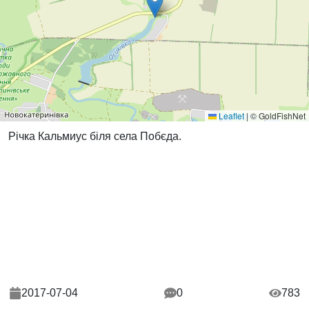
Leaflet
|
© GoldFishNet
Річка Кальмиус біля села Побєда.
2017-07-04
0
783