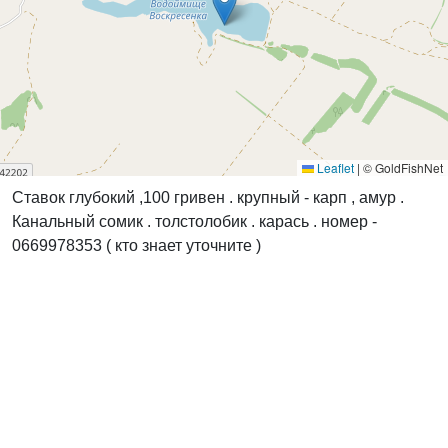
Leaflet
|
© GoldFishNet
Ставок глубокий ,100 гривен . крупный - карп , амур .
Канальный сомик . толстолобик . карась . номер -
0669978353 ( кто знает уточните )