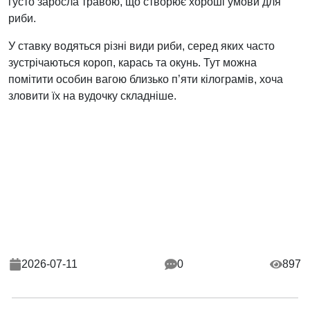
густо заросла травою, що створює хороші умови для
риби.
У ставку водяться різні види риби, серед яких часто
зустрічаються короп, карась та окунь. Тут можна
помітити особин вагою близько п’яти кілограмів, хоча
зловити їх на вудочку складніше.
2026-07-11
0
897