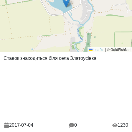
Leaflet
|
© GoldFishNet
Ставок знаходиться біля села Златоусівка.
2017-07-04
0
1230