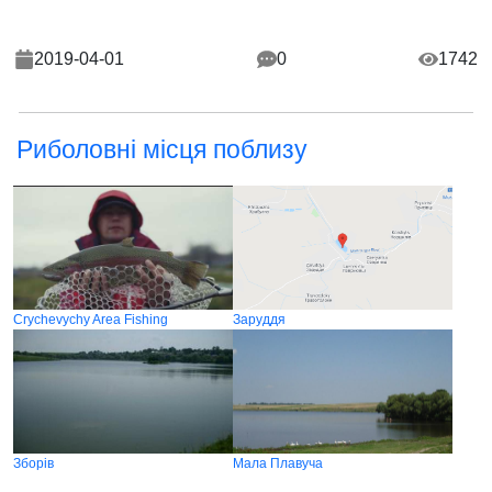
2019-04-01
0
1742
Риболовні місця поблизу
Crychevychy Area Fishing
Заруддя
Зборів
Мала Плавуча