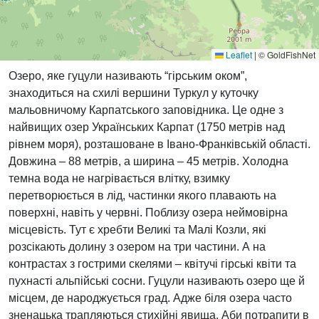
Leaflet
|
© GoldFishNet
Озеро, яке гуцули називають “гірським оком”,
знаходиться на схилі вершини Туркул у куточку
мальовничому Карпатського заповідника. Це одне з
найвищих озер Українських Карпат (1750 метрів над
рівнем моря), розташоване в Івано-Франківській області.
Довжина – 88 метрів, а ширина – 45 метрів. Холодна
темна вода не нагрівається влітку, взимку
перетворюється в лід, частинки якого плавають на
поверхні, навіть у червні. Поблизу озера неймовірна
місцевість. Тут є хребти Великі та Малі Козли, які
розсікають долину з озером на три частини. А на
контрастах з гострими скелями – квітучі гірські квіти та
пухнасті альпійські сосни. Гуцули називають озеро ще й
місцем, де народжується град. Адже біля озера часто
зненацька трапляються стихійні явища. Аби потрапити в