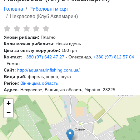
Головна
Риболовні місця
Некрасово (Клуб Аквамарин)
Умови рибалки:
Платно
Коли можна рибалити:
тільки вдень
Ціна за світлу пору доби:
150 грн
Контакт:
+380 (97) 642 47 27
- Олександр,
+380 (97) 812 57 04
- Роман
Сайт:
http://aquamarinfishing.com.ua/
Види риб:
форель, короп, щука
Регіон:
Вінницька область
Адрес:
Некрасове, Вінницька область, Україна, 23225
+
−