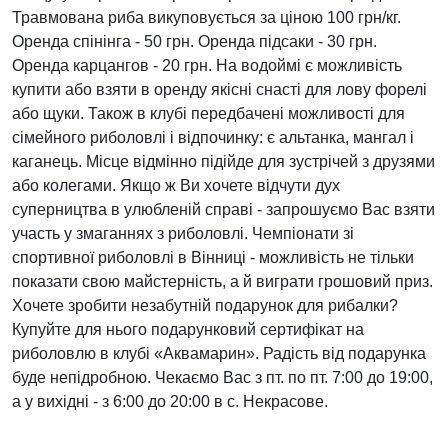
Травмована риба викуповується за ціною 100 грн/кг.
Оренда спінінга - 50 грн. Оренда підсаки - 30 грн.
Оренда карцангов - 20 грн. На водоймі є можливість
купити або взяти в оренду якісні снасті для лову форелі
або щуки. Також в клубі передбачені можливості для
сімейного риболовлі і відпочинку: є альтанка, мангал і
каганець. Місце відмінно підійде для зустрічей з друзями
або колегами. Якщо ж Ви хочете відчути дух
суперництва в улюбленій справі - запрошуємо Вас взяти
участь у змаганнях з риболовлі. Чемпіонати зі
спортивної риболовлі в Вінниці - можливість не тільки
показати свою майстерність, а й виграти грошовий приз.
Хочете зробити незабутній подарунок для рибалки?
Купуйте для нього подарунковий сертифікат на
риболовлю в клубі «Аквамарин». Радість від подарунка
буде непідробною. Чекаємо Вас з пт. по пт. 7:00 до 19:00,
а у вихідні - з 6:00 до 20:00 в с. Некрасове.