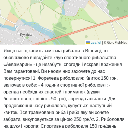
Leaflet
|
© GoldFishNet
Якщо вас цікавить заміська рибалка в Вінниці, то
обов'язково відвідайте клуб спортивного рибальства
«Аквамарин» - це незабутні спогади і яскраві враження
Вам гарантовані. Ви неодмінно захочете до нас
повернутися! 1. Форелева риболовля: Квиток 150 грн.
включає в себе: - 4 години спортивної риболовлі; -
оренда необхідних снастей і приманок (вудки
безкоштовно, спінінг - 50 грн); - оренда альтанки. Для
продовження часу риболовлі, купується наступний
квиток. Вся травмована риба і риба яку ви хочете
забрати, викуповується за ціною 250 грн/кг. 2. Риболовля
на щуку і коропа: Спортивна риболовля 150 грн/день