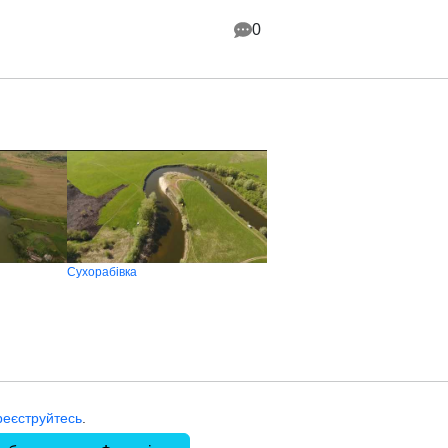
0
Сухорабівка
реєструйтесь
.