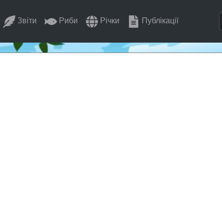
Звіти
Риби
Річки
Публікації