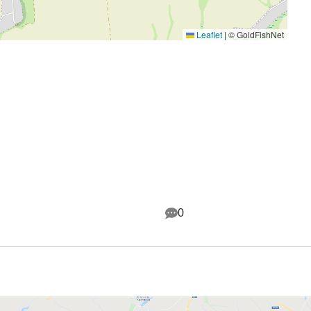
Leaflet
|
© GoldFishNet
0