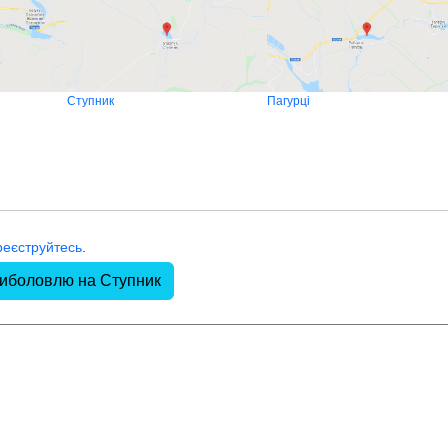
Ступник
Пагурці
реєструйтесь
.
риболовлю на Ступник