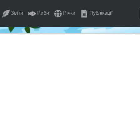
Звіти
Риби
Річки
Публікації