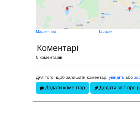
Мартинівка
Тараски
Коментарі
0 коментарів
Для того, щоб залишити коментар,
увійдіть
або
за
Додати коментар
Додати звіт про 