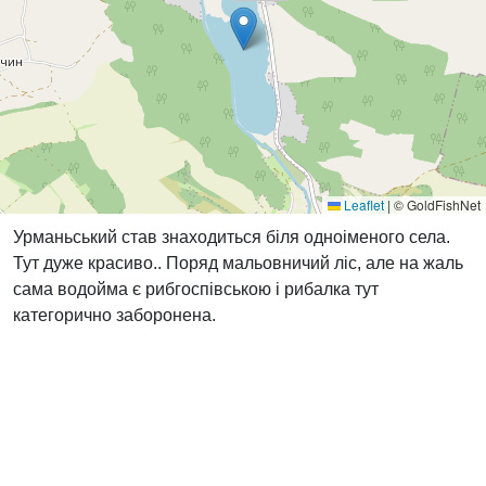
Leaflet
|
© GoldFishNet
Урманьський став знаходиться біля одноіменого села.
Тут дуже красиво.. Поряд мальовничий ліс, але на жаль
сама водойма є рибгоспівською і рибалка тут
категорично заборонена.