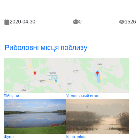
2020-04-30
0
1526
Риболовні місця поблизу
Бібщани
Урманьський став
Жуків
Кашталівка