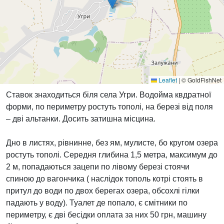
Leaflet
|
© GoldFishNet
Ставок знаходиться біля села Угри. Водойма квдратної
форми, по периметру ростуть тополі, на березі від поля
– дві альтанки. Досить затишна місцина.
Дно в листях, рівнинне, без ям, мулисте, бо кругом озера
ростуть тополі. Середня глибина 1,5 метра, максимум до
2 м, попадаються зацепи по лівому березі стоячи
спиною до вагончика ( наслідок тополь котрі стоять в
притул до води по двох берегах озера, обсохлі гілки
падають у воду). Туалет де попало, є смітники по
периметру, є дві бесідки оплата за них 50 грн, машину