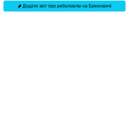
Додати звіт про риболовлю на Брюховичі