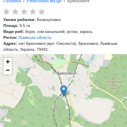
Головна
Риболовні місця
Брюховичі
Умови рибалки:
Безкоштовно
Площа:
0,5 га
Види риб:
йорж, сом канальний, ротан, карась
Регіон:
Львівська область
Адрес:
смт Брюховичі (вул. Смолиста), Брюховичі, Львівська
область, Україна, 79491
+
−