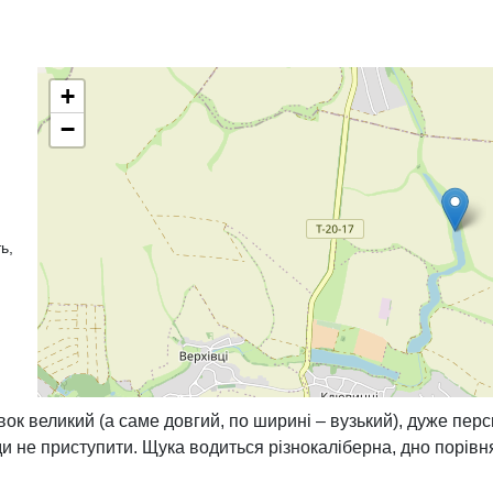
+
−
ь,
вок великий (а саме довгий, по ширині – вузький), дуже пер
ди не приступити. Щука водиться різнокаліберна, дно порівн