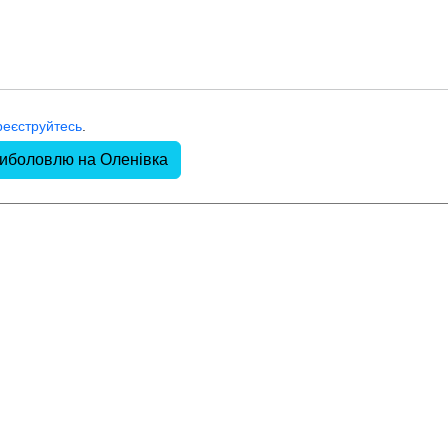
реєструйтесь
.
риболовлю на Оленівка