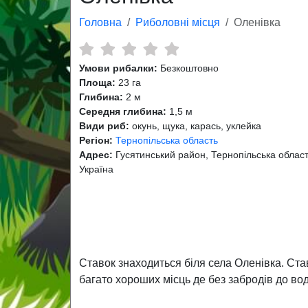
Головна
Риболовні місця
Оленівка
Умови рибалки:
Безкоштовно
Площа:
23 га
Глибина:
2 м
Середня глибина:
1,5 м
Види риб:
окунь, щука, карась, уклейка
Регіон:
Тернопільська область
Адрес:
Гусятинський район, Тернопільська област
Україна
Ставок знаходиться біля села Оленівка. Ста
багато хороших місць де без забродів до во