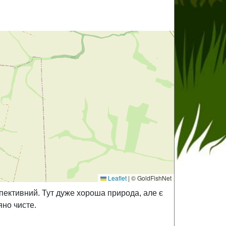
Leaflet
|
© GoldFishNet
спективний. Тут дуже хороша природа, але є
яно чисте.