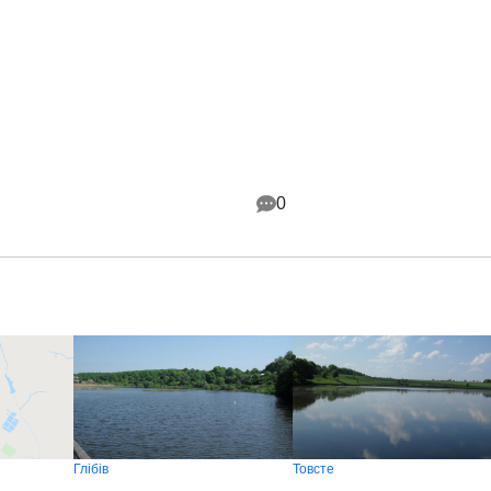
0
Глібів
Товсте