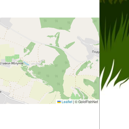
Leaflet
|
© GoldFishNet