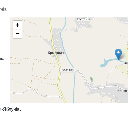
нів
+
−
ть,
и-Яблунів.