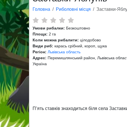
Головна
Риболовні місця
Заставки-Яблу
Умови рибалки:
Безкоштовно
Площа:
2 га
Коли можна рибалити:
цілодобово
Види риб:
карась срібний, короп, щука
Регіон:
Львівська область
Адрес:
Перемишлянський район, Львівська облас
Україна
П’ять ставків знаходиться біля села Заставк