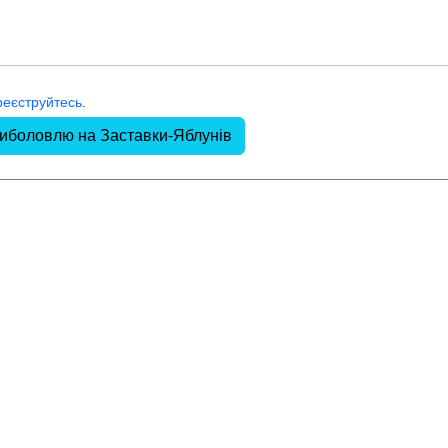
реєструйтесь
.
риболовлю на Заставки-Яблунів