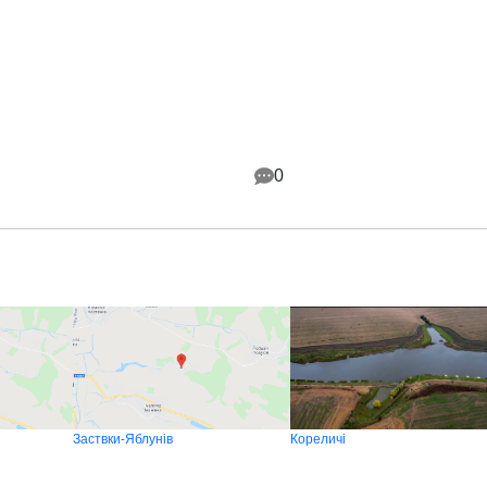
0
Заствки-Яблунів
Кореличі