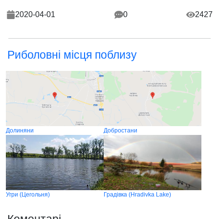
2020-04-01
0
2427
Риболовні місця поблизу
Долиняни
Добростани
Угри (Цегольня)
Градівка (Hradivka Lake)