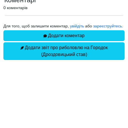
Коментарі
0 коментарів
Для того, щоб залишити коментар,
увійдіть
або
зареєструйтесь
.
Додати коментар
Додати звіт про риболовлю на Городок
(Дроздовицький став)