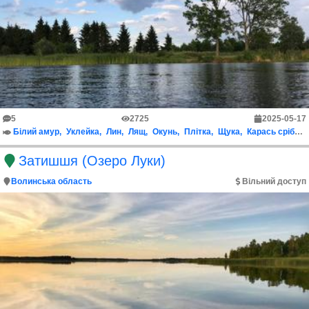
5
2725
2025-05-17
Білий амур
Уклейка
Лин
Лящ
Окунь
Плітка
Щука
Карась срібний
Затишшя (Озеро Луки)
Волинська область
Вільний доступ