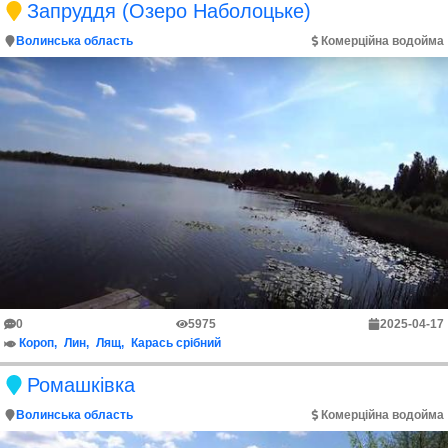
Запруддя (Озеро Наболоцьке)
Волинська область
Комерційна водойма
0
5975
2025-04-17
Короп
Лин
Лящ
Карась срібний
Ромашківка
Волинська область
Комерційна водойма