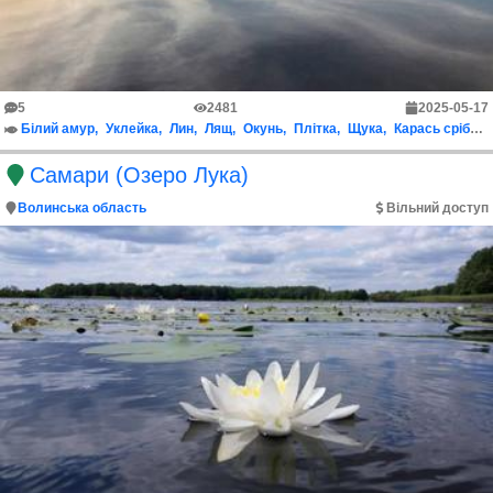
5
2481
2025-05-17
Білий амур
Уклейка
Лин
Лящ
Окунь
Плітка
Щука
Карась срібний
Самари (Озеро Лука)
Волинська область
Вільний доступ