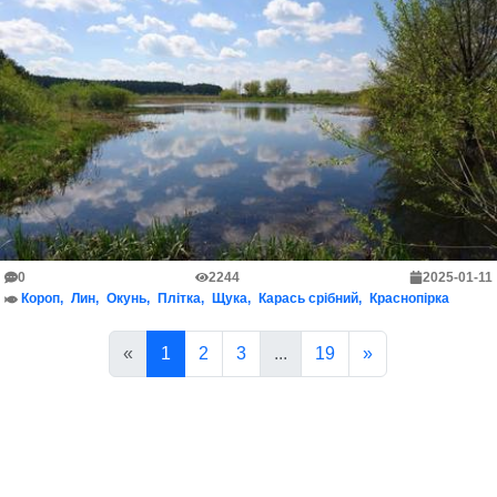
0
2244
2025-01-11
Короп
Лин
Окунь
Плітка
Щука
Карась срібний
Краснопірка
«
1
2
3
...
19
»