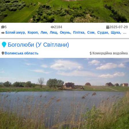
5
2184
2025-07-29
Білий амур
Короп
Лин
Лящ
Окунь
Плітка
Сом
Судак
Щука
Кар
Боголюби (У Світлани)
Волинська область
Комерційна водойма