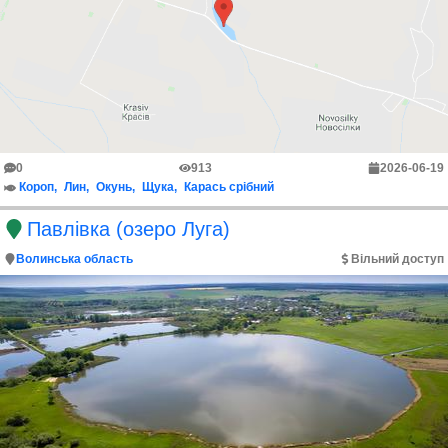
0
913
2026-06-19
Короп
Лин
Окунь
Щука
Карась срібний
Павлівка (озеро Луга)
Волинська область
Вільний доступ