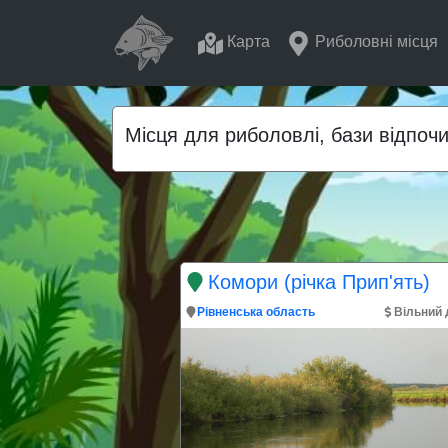
Карта
Риболовні місця
Місця для риболовлі, бази відпочи
Комори (річка Прип'ять)
Рівненська область
Вільний 