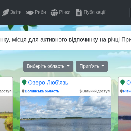
Звіти
Риби
Річки
Публікації
нку, місця для активного відпочинку на річці Пр
Виберіть область
Прип’ять
Озеро Люб'язь
О
доступ
Волинська область
Вільний доступ
Рівн