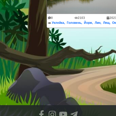
0
2103
202
Уклейка
Головень
Йорж
Лин
Лящ
Ок