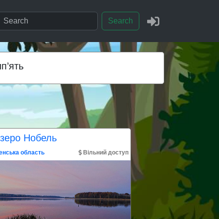
Search
ип’ять
зеро Нобель
енська область
Вільний доступ