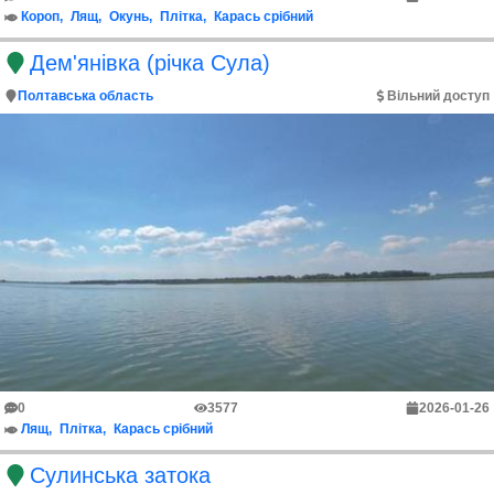
Короп
Лящ
Окунь
Плітка
Карась срібний
Дем'янівка (річка Сула)
Полтавська область
Вільний доступ
0
3577
2026-01-26
Лящ
Плітка
Карась срібний
Сулинська затока