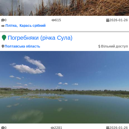
0
615
2026-01-26
Плітка
Карась срібний
Погребняки (річка Сула)
Полтавська область
Вільний доступ
0
2281
2026-01-26