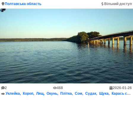
Полтавська область
Вільний доступ
2
468
2026-01-26
Уклейка
Короп
Лящ
Окунь
Плітка
Сом
Судак
Щука
Карась срібний