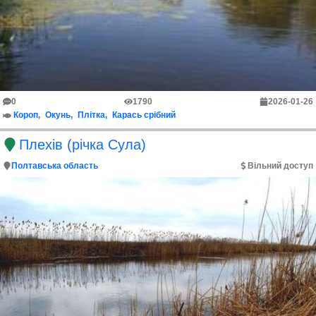
0
1790
2026-01-26
Короп
Окунь
Плітка
Карась срібний
Плехів (річка Сула)
Полтавська область
Вільний доступ