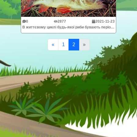
0
2877
2021-11-23
В життєвому циклі будь-якої риби бувають періоди більшої і меншої активності. Тих риб, у яких це чергування носить яскраво виражений сезонний характер...
«
1
2
»