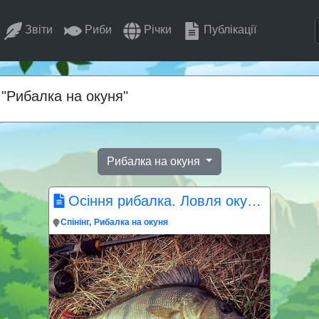
Звіти
Риби
Річки
Публікації
 "Рибалка на окуня"
Рибалка на окуня
Осіння рибалка. Ловля окуня в листопаді
Спінінг
Рибалка на окуня