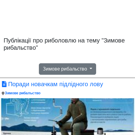
Публікації про риболовлю на тему "Зимове
рибальство"
Зимове рибальство
Поради новачкам підлідного лову
Зимове рибальство