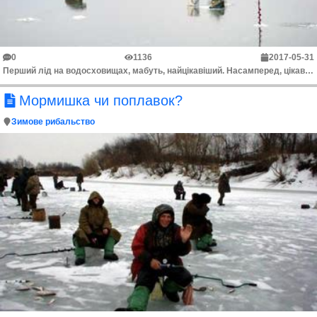
0
1136
2017-05-31
Перший лід на водосховищах, мабуть, найцікавіший. Насамперед, цікава різноманітність умов, різноманітність риби і використовуваних снастей і способів ...
Мормишка чи поплавок?
Зимове рибальство