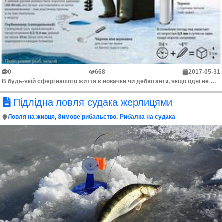
0
668
2017-05-31
В будь-якій сфері нашого життя є новачки чи дебютанти, якщо одні не ще вміють рибалити взимку, то інші, наприклад, роздумують що краще бойлер чи колон...
Підлідна ловля судака жерлицями
Ловля на живця
Зимове рибальство
Рибалка на судака