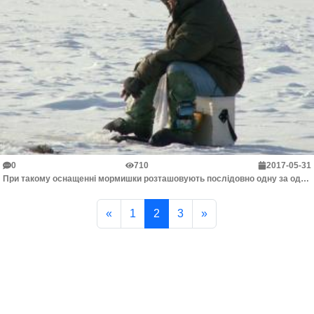
0
710
2017-05-31
При такому оснащенні мормишки розташовують послідовно одну за одною. Часто одну - більш легку - розміщують вище важчої на 20-30 см. При іншому варіант...
«
1
2
3
»