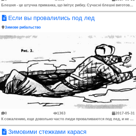
Блешня - це штучна приманка, що імітує рибку. Сучасні блешні виготовляють з найрізноманітніших матеріалів: металів (латуні, міді, срібла, заліза, стал...
Если вы провалились под лед
Зимове рибальство
0
1363
2017-05-31
К сожалению, еще довольно часто люди проваливаются под лед, и не всегда это кончается для них благополучно. В таких ситуациях обычно оказываются рыбол...
Зимовими стежками карася