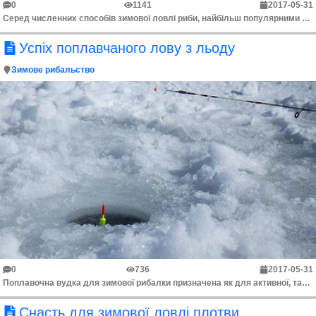
0
1141
2017-05-31
Серед численних способів зимової ловлі риби, найбільш популярними у рибалок є ловля на мормишку і на зимову поплавкову вудку. Варто відзначити, що ці ...
Успіх поплавчаного лову з льоду
Зимове рибальство
0
736
2017-05-31
Поплавочна вудка для зимової рибалки призначена як для активної, так і для пасивної ловлі. Перевага її в тому, що снасть можна виготовити дуже чутливу...
Снасть для зимової ловлі плотви