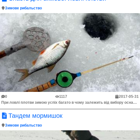
Зимове рибальство
0
1117
2017-05-31
При ловлі плотви зимою успіх багато в чому залежить від вибору оснастки. Перш за все Ви повинні так налаштувати снасть, щоб звести до мінімуму кількіс...
Тандем мормишок
Зимове рибальство