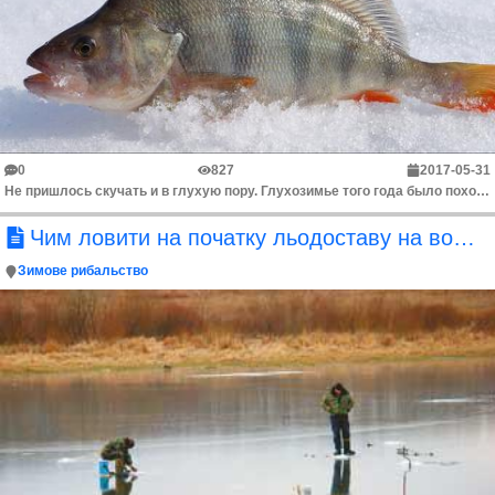
0
827
2017-05-31
Не пришлось скучать и в глухую пору. Глухозимье того года было похоже на первый лед позапрошлого – рыба ловилась всегда. Но каким бы клевым ни было гл...
Чим ловити на початку льодоставу на водосховищах?
Зимове рибальство