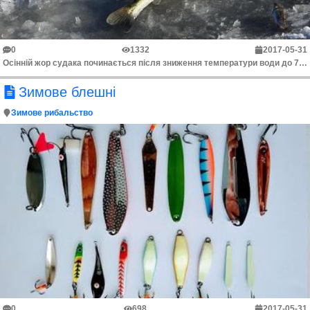
0
1332
2017-05-31
Осінній жор судака починається після зниження температури води до 7-10°С і, як правило, задовго до льодоставу. Зазвичай це відбувається на початку або...
Зимове блешні
Зимове рибальство
0
698
2017-05-31