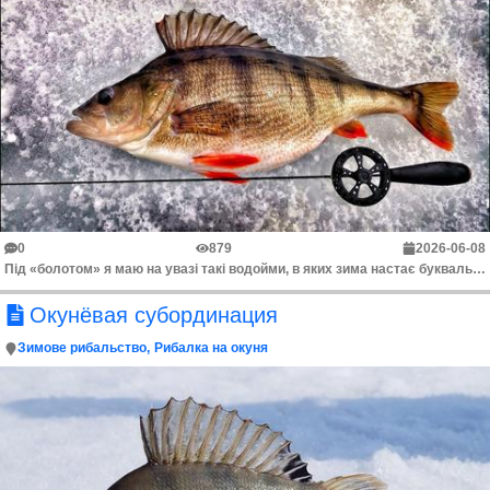
0
879
2026-06-08
Під «болотом» я маю на увазі такі водойми, в яких зима настає буквально через кілька днів після льодоставу. Це, по-перше, невеликі й мілкі ставки, озе...
Окунёвая субординация
Зимове рибальство
Рибалка на окуня