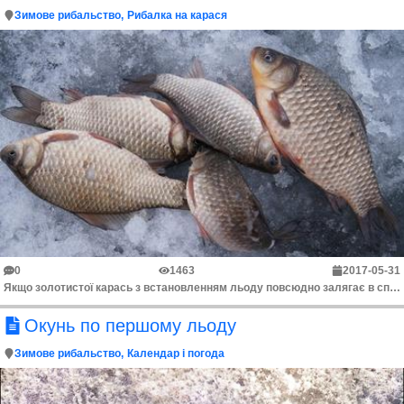
Зимове рибальство
Рибалка на карася
0
1463
2017-05-31
Якщо золотистої карась з встановленням льоду повсюдно залягає в сплячку, то срібний карась в деяких водоймах продовжує залишатися активним. При певном...
Окунь по першому льоду
Зимове рибальство
Календар і погода