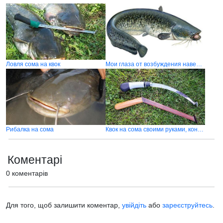
Ловля сома на квок
Мои глаза от возбуждения наверняка светились в темноте…
Рибалка на сома
Квок на сома своими руками, конструкция квока
Коментарі
0 коментарів
Для того, щоб залишити коментар,
увійдіть
або
зареєструйтесь
.