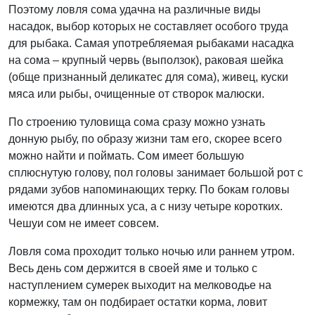
Поэтому ловля сома удачна на различные виды
насадок, выбор которых не составляет особого труда
для рыбака. Самая употребляемая рыбаками насадка
на сома – крупный червь (выползок), раковая шейка
(обще признанный деликатес для сома), живец, куски
мяса или рыбы, очищенные от створок малюски.
По строению туловища сома сразу можно узнать
донную рыбу, по образу жизни там его, скорее всего
можно найти и поймать. Сом имеет большую
сплюснутую голову, пол головы занимает большой рот с
рядами зубов напоминающих терку. По бокам головы
имеются два длинных уса, а с низу четыре коротких.
Чешуи сом не имеет совсем.
Ловля сома проходит только ночью или раннем утром.
Весь день сом держится в своей яме и только с
наступлением сумерек выходит на мелководье на
кормежку, там он подбирает остатки корма, ловит