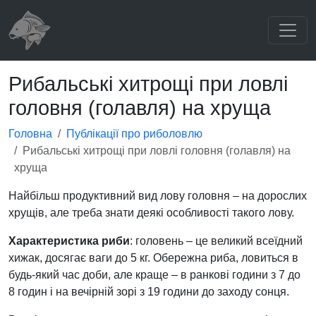
Рибальські хитрощі при ловлі
головня (голавля) на хруща
Головна
Публікації про риболовлю
Рибальські хитрощі при ловлі головня (голавля) на
хруща
Найбільш продуктивний вид лову головня – на дорослих
хрущів, але треба знати деякі особливості такого лову.
Характеристика риби
: головень – це великий всеїдний
хижак, досягає ваги до 5 кг. Обережна риба, ловиться в
будь-який час доби, але краще – в ранкові години з 7 до
8 годин і на вечірній зорі з 19 години до заходу сонця.