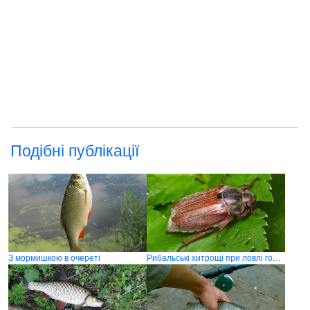
Подібні публікації
З мормишкою в очереті
Рибальські хитрощі при ловлі головня (голавля) на хруща