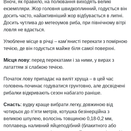
Вночі, як правило, на полювання виходять великі
екземпляри. Жор головня швидкоплинний, годується він
досить часто, найактивніший жор відбувається в липні.
Досить чутлива до метеоумов риба, при північному вітрі
ловля не вдається.
Улюблене місце в річці – кам’янисті перекати з помірною
течією, де він годується майже біля самої поверхні.
Місця лову
: перед перекатами і за ними, у вирах з
лататтям зі слабкою течією.
Початок лову припадає на виліт хруща – в цей час
головень починає годуватися грунтовно, але досвідчені
рибалки відкривають сезон набагато раніше.
Снасть
: вудку краще вибрати легку, довжиною від
чотирьох до п’яти метрів, котушка безінерційна з
великою шпулею, волосінь товщиною 0,18-0,2 мм,
поплавець наливний яйцеподібний (блакитного або