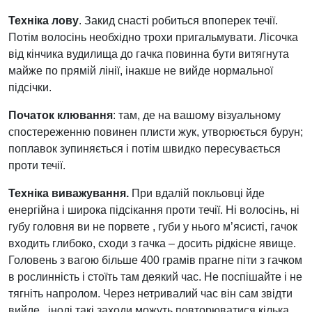
Техніка лову
. Закид снасті робиться впоперек течії.
Потім волосінь необхідно трохи пригальмувати. Лісочка
від кінчика вудилища до гачка повинна бути витягнута
майже по прямій лінії, інакше не вийде нормальної
підсічки.
Початок клювання
: там, де на вашому візуальному
спостереженню повинен плисти жук, утворюється бурун;
поплавок зупиняється і потім швидко пересувається
проти течії.
Техніка виважування.
При вдалій покльовці йде
енергійна і широка підсікання проти течії. Ні волосінь, ні
губу головня ви не порвете , губи у нього м’ясисті, гачок
входить глибоко, сходи з гачка – досить рідкісне явище.
Головень з вагою більше 400 грамів прагне піти з гачком
в рослинність і стоїть там деякий час. Не поспішайте і не
тягніть напролом. Через нетривалий час він сам звідти
вийде , іноді такі заходи можуть повторюватися кілька