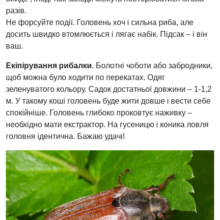
разів.
Не форсуйте події. Головень хоч і сильна риба, але
досить швидко втомлюється і лягає набік. Підсак – і він
ваш.
Екіпірування рибалки
. Болотні чоботи або забродники,
щоб можна було ходити по перекатах. Одяг
зеленуватого кольору. Садок достатньої довжини – 1-1,2
м. У такому коші головень буде жити довше і вести себе
спокійніше. Головень глибоко проковтує наживку –
необхідно мати екстрактор. На гусеницю і коника ловля
головня ідентична. Бажаю удачі!