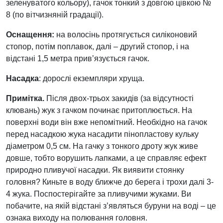
зеленуватого кольору), гачок тонкий з довгою цівкою №
8 (по вітчизняній градації).
Оснащення:
на волосінь протягується силіконовий
стопор, потім поплавок, далі – другий стопор, і на
відстані 1,5 метра прив’язується гачок.
Насадка
: дорослі екземпляри хруща.
Примітка.
Після двох-трьох закидів (за відсутності
клювань) жук з гачком починає притоплюється. На
поверхні води він вже непомітний. Необхідно на гачок
перед насадкою жука насадити пінопластову кульку
діаметром 0,5 см. На гачку з тонкого дроту жук живе
довше, тобто ворушить лапками, а це справляє ефект
природно пливучої насадки. Як виявити стоянку
головня? Киньте в воду ближче до берега і трохи далі 3-
4 жука. Поспостерігайте за пливучими жуками. Ви
побачите, на якій відстані з’являться буруни на воді – це
ознака виходу на полювання головня.