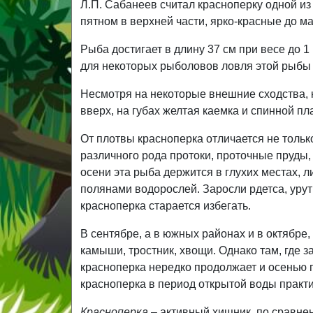
Л.П. Сабанеев считал красноперку одной из
пятном в верхней части, ярко-красные до м
Рыба достигает в длину 37 см при весе до 1 
для некоторых рыболовов ловля этой рыбы 
Несмотря на некоторые внешние сходства, к
вверх, на губах желтая каемка и спинной пл
От плотвы красноперка отличается не тольк
различного рода протоки, проточные пруды,
осени эта рыба держится в глухих местах, л
полянами водорослей. Заросли рдетса, урути
красноперка старается избегать.
В сентябре, а в южных районах и в октябре
камыши, тростник, хвощи. Однако там, где з
красноперка нередко продолжает и осенью п
красноперка в период открытой воды практ
Красноперка
– активный хищник, по сравнен