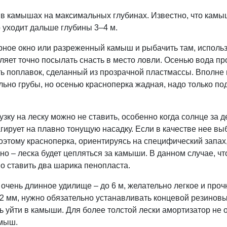
в камышах на максимальных глубинах. Известно, что камыш
 уходит дальше глубины 3–4 м.
орное окно или разреженный камыш и рыбачить там, исполь
яет точно посылать снасть в место ловли. Осенью вода пр
ь поплавок, сделанный из прозрачной пластмассы. Вполне
льно грубы, но осенью красноперка жадная, надо только под
зку на леску можно не ставить, особенно когда солнце за д
ирует на плавно тонущую насадку. Если в качестве нее выб
поэтому красноперка, ориентируясь на специфический запах,
дно – леска будет цепляться за камыши. В данном случае, ч
 ставить два шарика пенопласта.
очень длинное удилище – до 6 м, желательно легкое и прочн
,2 мм, нужно обязательно устанавливать концевой резиновы
ть уйти в камыши. Для более толстой лески амортизатор не
амыш.