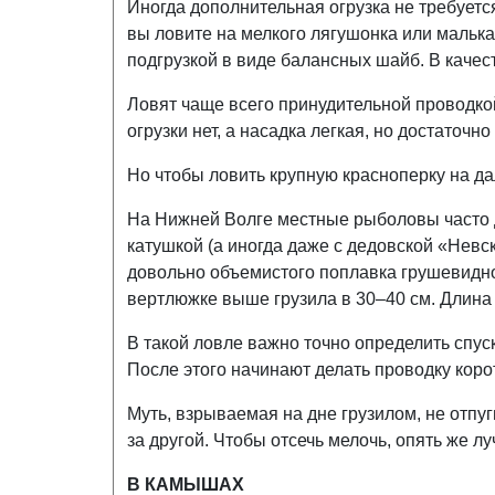
Иногда дополнительная огрузка не требуетс
вы ловите на мелкого лягушонка или малька
подгрузкой в виде балансных шайб. В качест
Ловят чаще всего принудительной проводкой
огрузки нет, а насадка легкая, но достаточн
Но чтобы ловить крупную красноперку на да
На Нижней Волге местные рыболовы часто д
катушкой (а иногда даже с дедовской «Невск
довольно объемистого поплавка грушевидно
вертлюжке выше грузила в 30–40 см. Длина 
В такой ловле важно точно определить спуск
После этого начинают делать проводку кор
Муть, взрываемая на дне грузилом, не отпуг
за другой. Чтобы отсечь мелочь, опять же л
В КАМЫШАХ