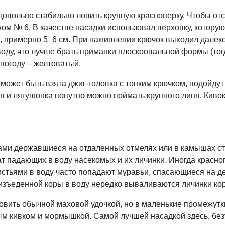
 довольно стабильно ловить крупную красноперку. Чтобы от
 № 6. В качестве насадки использовал верховку, которую
я, примерно 5–6 см. При наживлении крючок выходил далек
ду, что лучше брать приманки плоскоовальной формы (тогд
 погоду – желтоватый.
может быть взята джиг-головка с тонким крючком, подойдут
вя и лягушонка попутно можно поймать крупного линя. Кив
ми державшиеся на отдаленных отмелях или в камышах стаи
ат падающих в воду насекомых и их личинки. Иногда красноп
истьями в воду часто попадают муравьи, спасающиеся на д
 изъеденной коры в воду нередко вываливаются личинки ко
овить обычной маховой удочкой, но в маленькие промежутк
ым кивком и мормышкой. Самой лучшей насадкой здесь, безу