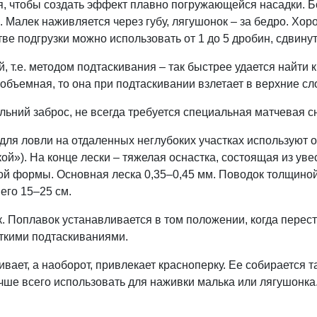
я, чтобы создать эффект плавно погружающейся насадки. Б
. Малек наживляется через губу, лягушонок – за бедро. Хо
ве подгрузки можно использовать от 1 до 5 дробин, сдвинуты
, т.е. методом подтаскивания – так быстрее удается найти
о объемная, то она при подтаскивании взлетает в верхние сл
льний заброс, не всегда требуется специальная матчевая с
ля ловли на отдаленных неглубоких участках используют 
ой»). На конце лески – тяжелая оснастка, состоящая из уве
й формы. Основная леска 0,35–0,45 мм. Поводок толщиной
его 15–25 см.
. Поплавок устанавливается в том положении, когда перест
откими подтаскиваниями.
ивает, а наоборот, привлекает красноперку. Ее собирается т
учше всего использовать для наживки малька или лягушонка