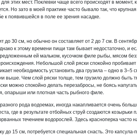
для этих мест. Поклевки чаще всего происходят в момент,
ется. Но зато в моей практике часто бывало так, что крупна
е к появившейся в поле ее зрения насадке.
 до 30 см, но обычно он составляет от 2 до 7 см. В сентя
днако к этому времени пищи там бывает недостаточно, и ес
 предложенным ей мальком, кусочком филе рыбы, мясом безз
роисхождения. Небольшой слой ряски спокойно пробивает
икает необходимость установить два грузила – одно в 3–5 с
нии выше. Чем слой ряски толще, тем грузило должно быть 
ски можно спокойно делать перезабросы, не боясь напугать
я, опарыши или плотная часть рыбного филе.
разного рода водоемах, иногда накапливается очень большо
та, где в результате отбойных струй создаются козырьки п
орванных течением водорослей. Здесь красноперка часто н
у до 15 см, потребуется специальная снасть. Это капсула-