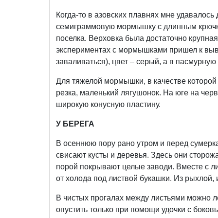
Когда-то в азовских плавнях мне удавалось
семиграммовую мормышку с длинным крючком
поселка. Верховка была достаточно крупна
экспериментах с мормышками пришел к выво
заваливаться), цвет – серый, а в пасмурную
Для тяжелой мормышки, в качестве которой 
резка, маленький лягушонок. На юге на чер
широкую конусную пластину.
У БЕРЕГА
В осеннюю пору рано утром и перед сумерка
свисают кусты и деревья. Здесь они сторож
порой покрывают целые заводи. Вместе с л
от холода под листвой букашки. Из рыхлой,
В чистых прогалах между листьями можно л
опустить только при помощи удочки с боков