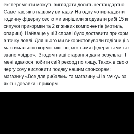
експеременти можуть виглядати досить нестандартно.
Саме так, як в нашому випадку. На одну чотирнадцяти
годинну фідерну сесію ми вирішили згодувати рибі 15 кг
сипучої прикормки та 2 кг живих компонентів (мотиль,
опариш). Найваще у цій справі було доставити прикорм
в точку ловлі. Для цього ми використовували годівниці з
максимальною кормоємкістю, між нами фідеристами так
зване «відро». Згодом наші старання дали результат. І
мені вдалося побити свій рекорд по лящу. Також в свою
чергу хочу висловити подяку нашим спонсорам:
магазину «Все для рибалки» та магазину «На гачку» за
якісні добавки і прикорм.