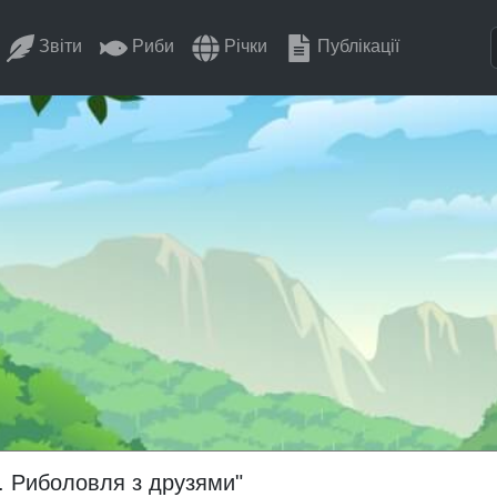
Звіти
Риби
Річки
Публікації
. Риболовля з друзями"