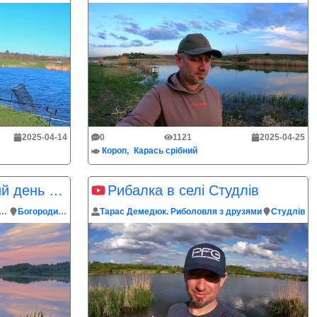
2025-04-14
0
1121
2025-04-25
Короп
Карась срібний
Риболовля в перший день літа на ставку
Рибалка в селі Студлів
 Демедюк. Риболовля з друзями
Богородичин
Тарас Демедюк. Риболовля з друзями
Студлiв