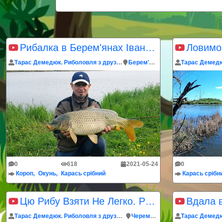
Рибалка в Берем'янах Івано-Франківська області
Тарас Демедюк. Риболовля з друзями
Берем'яни
Тарас Демедю
0
618
2021-05-24
0
Короп
Окунь
Карась срібний
Карась срібн
Цю Рибу Взяти Не Легко. Рибалка На Озері
Вдала 
Тарас Демедюк. Риболовля з друзями
Черемхів