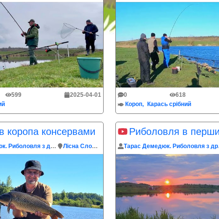
599
2025-04-01
0
618
ий
Короп
Карась срібний
в коропа консервами
Тарас Демедюк. Риболовля з друзями
Лісна Слобідка
Тарас