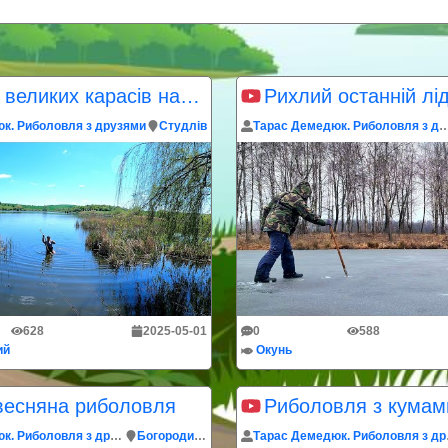
Ловимо великих карасів на озері
Рихлий останній лі
к. Риболовля з друзями
Студлiв
Тарас Демедюк. Риболовля 
628
2025-05-01
0
588
ий
Окунь
весняна риболовля
Тарас Демедюк. Риболовля з друзями
Богородичин
Тарас