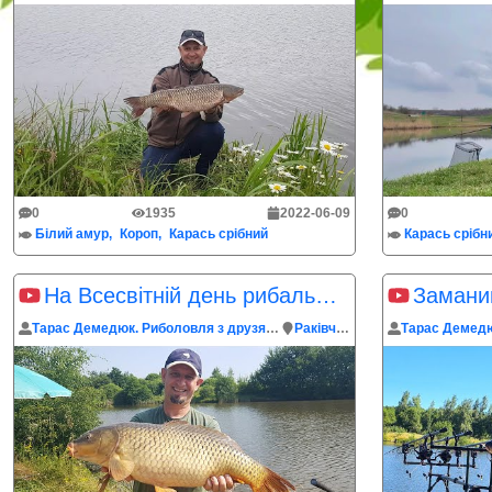
0
1935
2022-06-09
0
Білий амур
Короп
Карась срібний
Карась срібн
На Всесвітній день рибальства може щось і клюнути
Замани
Тарас Демедюк. Риболовля з друзями
Раківчик