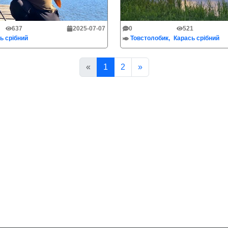
637
2025-07-07
0
521
ь срібний
Товстолобик
Карась срібний
«
1
2
»