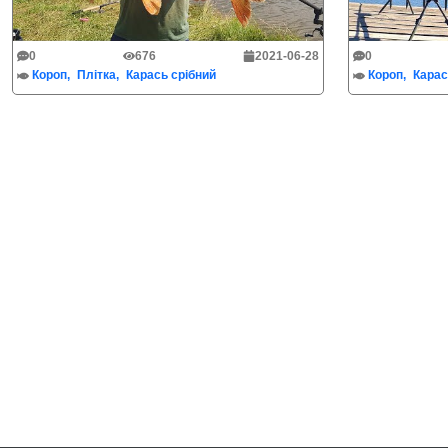
0
676
2021-06-28
0
Короп
Плітка
Карась срібний
Короп
Карас