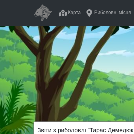
Карта
Риболовні місця
Звіти з риболовлі "Тарас Демедюк