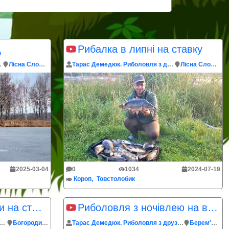
д
Рибалка в липні на ставку
з друзями
Лісна Слобідка
Тарас Демедюк. Риболовля з друзями
Лісна Слобідка
2025-03-04
0
1034
2024-07-19
Короп
Товстолобик
Риболовля з кумами на ставку
Риболовля з ночівлею на водоймі в селі Берем'яни
 Демедюк. Риболовля з друзями
Богородичин
Тарас Демедюк. Риболовля з друзями
Берем'яни