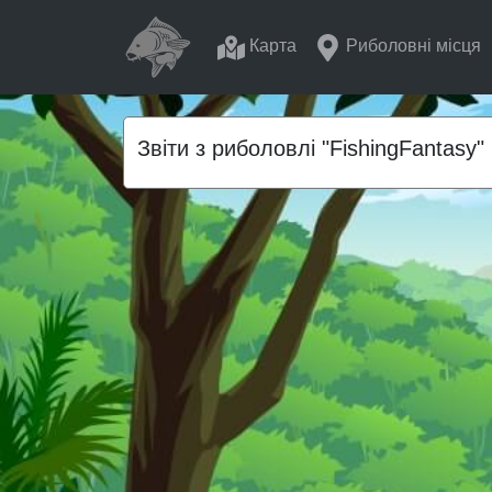
Карта
Риболовні місця
Звіти з риболовлі "FishingFantasy"