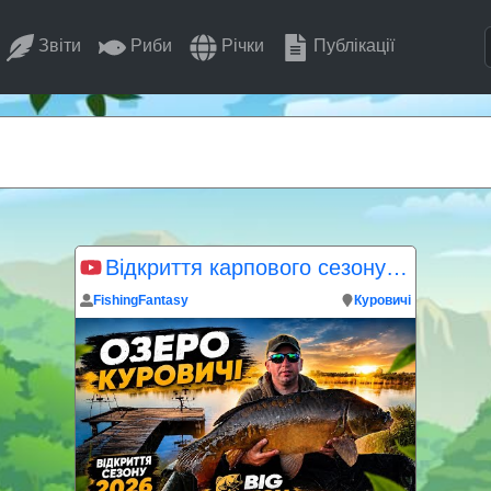
Звіти
Риби
Річки
Публікації
Відкриття карпового сезону 2026 на озері Куровичі
FishingFantasy
Куровичі