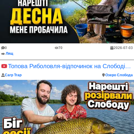
0
70
2026-07-03
Лящ
Топова Риболовля-відпочинок на Слободі та купа Амурів 10кг+
Carp Trap
Озеро Слобода