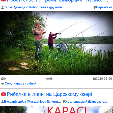
Тарас Демедюк. Риболовля з друзями
Берем'яни
0
66
2026-06-09
Сом
Карась срібний
Рибалка в липні на Царському озері
Вусатий рибак (Mustachioed fisherman)
Хмельницький (Царське озеро)