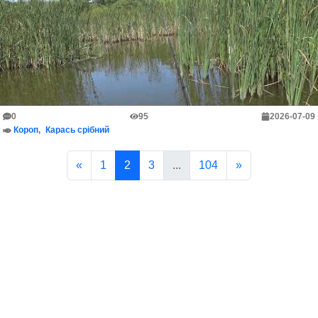
0
95
2026-07-09
Короп
Карась срібний
«
1
2
3
...
104
»