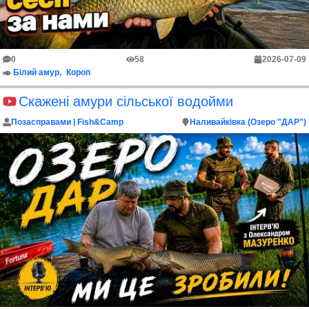
0
58
2026-07-09
Білий амур
Короп
Скажені амури сільської водойми
Позасправами | Fish&Camp
Наливайківка (Озеро "ДАР")