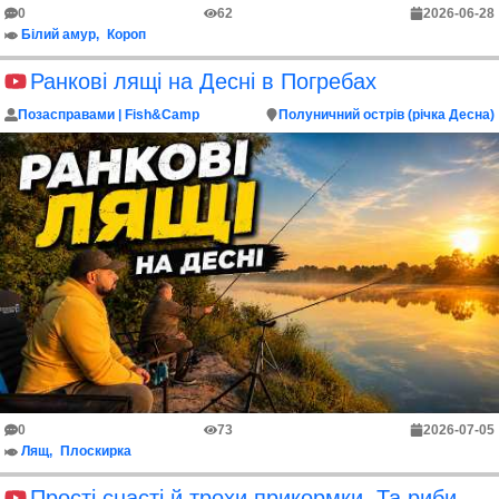
0
62
2026-06-28
Білий амур
Короп
Ранкові лящі на Десні в Погребах
Позасправами | Fish&Camp
Полуничний острів (річка Десна)
0
73
2026-07-05
Лящ
Плоскирка
Прості снасті й трохи прикормки. Та риби наловили