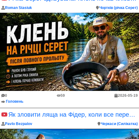
Roman Stasiuk
Чортків (річка Серет)
0
59
2026-05-19
Головень
Як зловити ляща на Фідер, коли все перегороджено
Pavlo Bezpalov
Черкаси (Силікатка)