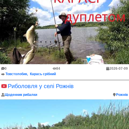
0
84
2026-07-09
Товстолобик
Карась срібний
Риболовля у селі Рожнів
Щоденник рибалки
Рожнів