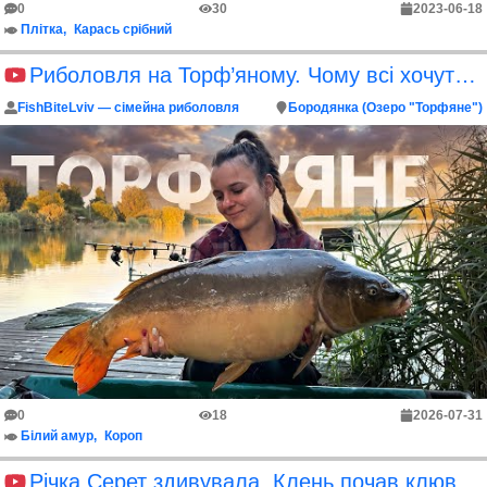
0
30
2023-06-18
Плітка
Карась срібний
Риболовля на Торф’яному. Чому всі хочуть сюди потрапити
FishBiteLviv — сімейна риболовля
Бородянка (Озеро "Торфяне")
0
18
2026-07-31
Білий амур
Короп
Річка Серет здивувала. Клень почав клювати масово