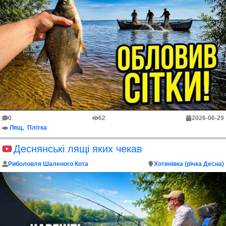
0
62
2026-06-29
Лящ
Плітка
Деснянські лящі яких чекав
Риболовля Шаленого Кота
Хотянівка (річка Десна)