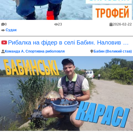
0
23
2026-02-22
Судак
Рибалка на фідер в селі Бабин. Наловив тазик карасів
Команда А. Спортивна риболовля
Бабин (Великий став)