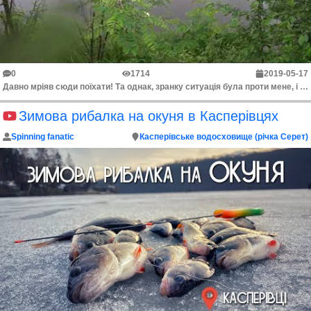
0
1714
2019-05-17
Давно мріяв сюди поїхати! Та однак, зранку ситуація була проти мене, і дощ, і незаконні прибудови до самої води, так званої приватної власності, через...
Зимова рибалка на окуня в Касперівцях
Spinning fanatic
Касперівське водосховище (річка Серет)