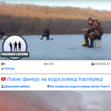
0
1378
2019-02-23
Плітка
Ловив фанеру на водосховищі Касперівці
Щоденник рибака
Касперівське водосховище (річка Серет)