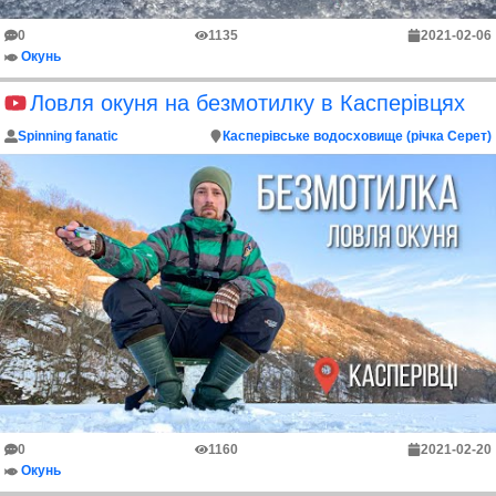
0
1135
2021-02-06
Окунь
Ловля окуня на безмотилку в Касперівцях
Spinning fanatic
Касперівське водосховище (річка Серет)
0
1160
2021-02-20
Окунь