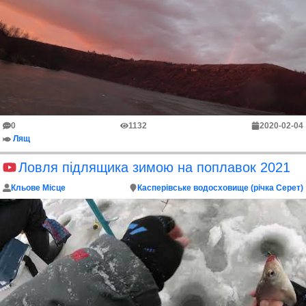
0
1132
2020-02-04
Лящ
Ловля підлящика зимою на поплавок 2021
Кльове Місце
Касперівське водосховище (річка Серет)