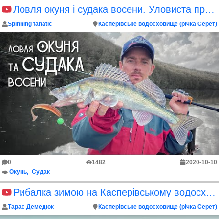
Ловля окуня і судака восени. Уловиста приманка на судака і окуня
Spinning fanatic
Касперівське водосховище (річка Серет)
0
1482
2020-10-10
Окунь
Судак
Рибалка зимою на Касперівському водосховищі
Тарас Демедюк
Касперівське водосховище (річка Серет)