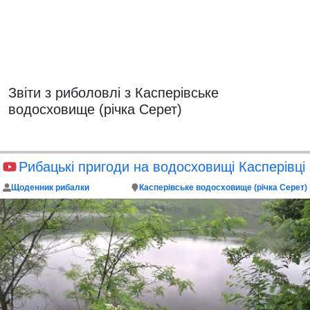
Звіти з риболовлі з Касперівське
водосховище (річка Серет)
Рибацькі пригоди на водосховищі Касперівці
Щоденник рибалки
Касперівське водосховище (річка Серет)