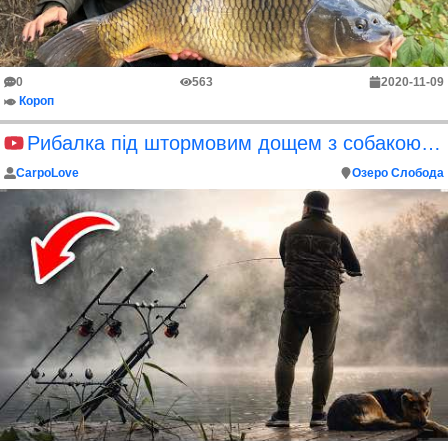
0
563
2020-11-09
Короп
Рибалка під штормовим дощем з собакою восени
CarpoLove
Озеро Слобода