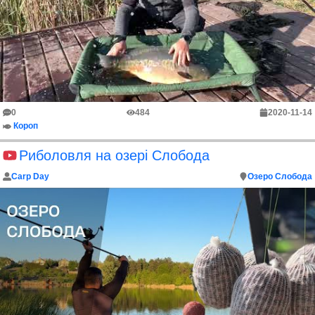
0
484
2020-11-14
Короп
Риболовля на озері Слобода
Carp Day
Озеро Слобода