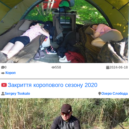
0
558
2024-06-18
Короп
Закриття коропового сезону 2020
Sergey Tsokalo
Озеро Слобода