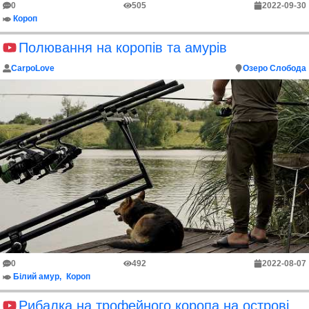
0
505
2022-09-30
Короп
Полювання на коропів та амурів
CarpoLove
Озеро Слобода
0
492
2022-08-07
Білий амур
Короп
Рибалка на трофейного коропа на острові