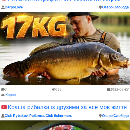
CarpoLove
Озеро Слобода
0
633
2022-08-27
Короп
Краща рибалка із друзями за все моє життя
Club Rybakov. Рибалка. Club fishermen.
Озеро Слобода