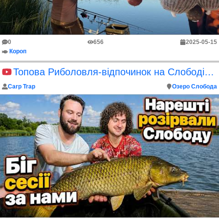
0
656
2025-05-15
Короп
Топова Риболовля-відпочинок на Слободі та купа Амурів 10кг+
Carp Trap
Озеро Слобода