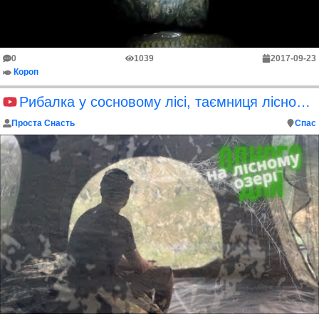
0
1039
2017-09-23
Короп
Рибалка у сосновому лісі, таємниця лісного озера, чи є тут трофейний короп
Проста Снасть
Спас