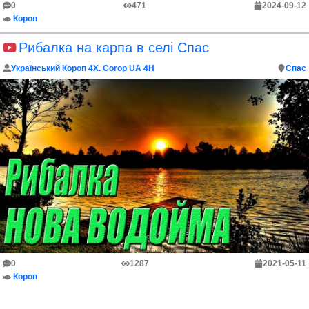
0
471
2024-09-12
Короп
Рибалка на карпа в селі Спас
Український Короп 4Х. Corop UA 4H
Спас
0
1287
2021-05-11
Короп