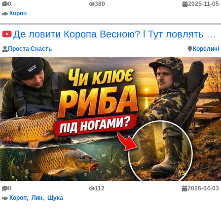
0
380
2025-11-05
Короп
Де ловити Коропа Весною? l Тут ловлять усі
Проста Снасть
Кореличі
0
112
2026-04-03
Короп
Лин
Щука