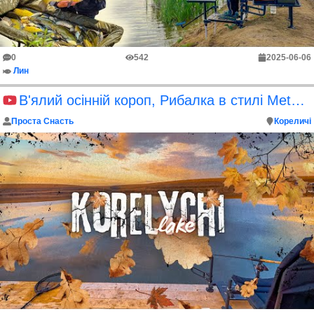
0
542
2025-06-06
Лин
В'ялий осінній короп, Рибалка в стилі Method feeder. Кореличі.
Проста Снасть
Кореличі