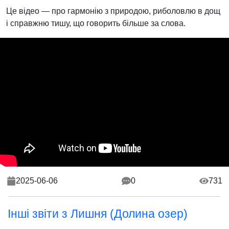
Це відео — про гармонію з природою, риболовлю в дощ
і справжню тишу, що говорить більше за слова.
2025-06-06
0
731
Інші звіти з Лишня (Долина озер)