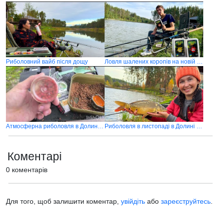
Риболовний вайб після дощу
Ловля шалених коропів на новій водоймі "Долина озер"
Атмосферна риболовля в Долині Озер
Риболовля в листопаді в Долині озер
Коментарі
0 коментарів
Для того, щоб залишити коментар,
увійдіть
або
зареєструйтесь
.